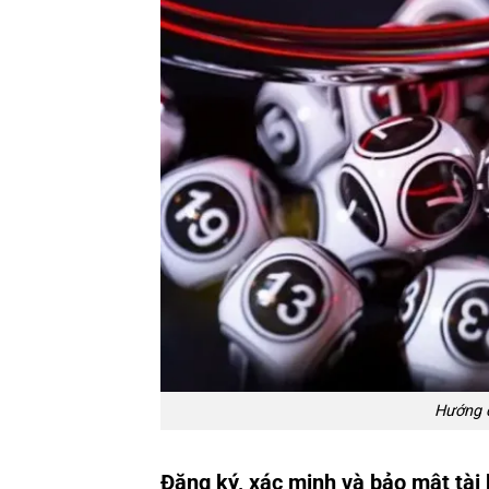
Hướng d
Đăng ký, xác minh và bảo mật tài