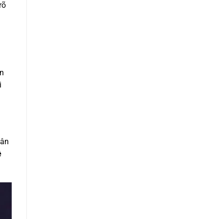
rõ
án
i
gân
ề