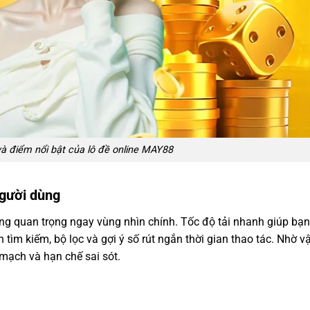
à điểm nổi bật của lô đề online MAY88
người dùng
động quan trọng ngay vùng nhìn chính. Tốc độ tải nhanh giúp bạn
h tìm kiếm, bộ lọc và gợi ý số rút ngắn thời gian thao tác. Nhờ vậ
 mạch và hạn chế sai sót.