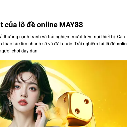
t của lô đề online MAY88
trả thưởng cạnh tranh và trải nghiệm mượt trên mọi thiết bị. Các
u thao tác tìm nhanh số và đặt cược. Trải nghiệm tại
lô đề onli
người chơi dày dạn.