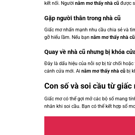
kết nối. Người
nằm mơ thấy nhà cũ
được sử
Gặp người thân trong nhà cũ
Giấc mơ nhấn mạnh nhu cầu chia sẻ và tìm
gỡ hiểu lầm. Nếu bạn
nằm mơ thấy nhà cũ
Quay về nhà cũ nhưng bị khóa cử
Đây là dấu hiệu của nỗi sợ bị từ chối hoặ
cánh cửa mới. Ai
nằm mơ thấy nhà cũ
bị k
Con số và soi cầu từ giấc
Giấc mơ có thể gợi mở các bộ số mang tính
nhân khi soi cầu. Bạn có thể kết hợp sổ m