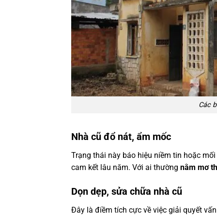
Các b
Nhà cũ đổ nát, ẩm mốc
Trạng thái này báo hiệu niềm tin hoặc mối
cam kết lâu năm. Với ai thường
nằm mơ th
Dọn dẹp, sửa chữa nhà cũ
Đây là điềm tích cực về việc giải quyết vấ