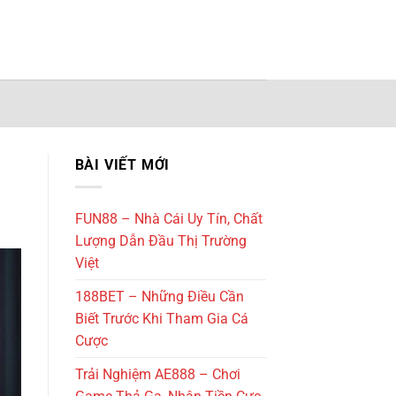
BÀI VIẾT MỚI
FUN88 – Nhà Cái Uy Tín, Chất
Lượng Dẫn Đầu Thị Trường
Việt
188BET – Những Điều Cần
Biết Trước Khi Tham Gia Cá
Cược
Trải Nghiệm AE888 – Chơi