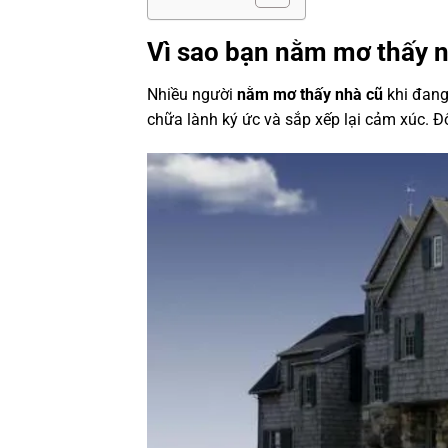
Vì sao bạn nằm mơ thấy 
Nhiều người
nằm mơ thấy nhà cũ
khi đang
chữa lành ký ức và sắp xếp lại cảm xúc. Đô